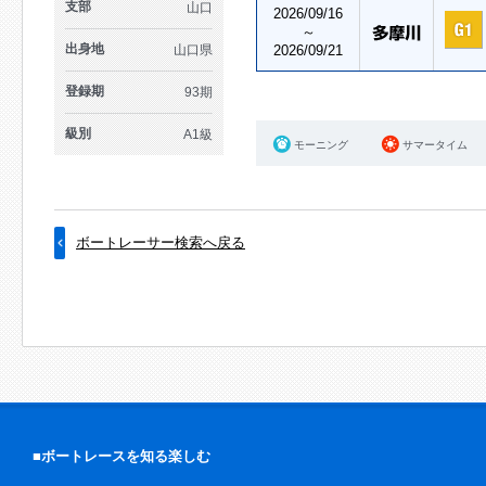
支部
山口
2026/09/16
～
出身地
山口県
2026/09/21
登録期
93期
級別
A1級
モーニング
サマータイム
ボートレーサー検索へ戻る
■ボートレースを知る楽しむ