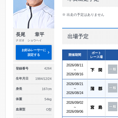
※ 出走の予定はありません
長尾 章平
出場予定
ナガオ ショウヘイ
お好みレーサーに
ボート
設定する
開催期間
レース場
2026/08/11
登録番号
4264
～
2026/08/16
生年月日
1984/12/24
2026/08/21
～
身長
167cm
2026/08/24
体重
54kg
2026/09/02
～
血液型
O型
2026/09/06