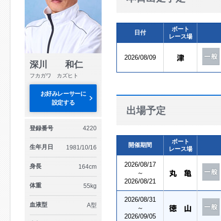
ボート
日付
レース場
2026/08/09
深川 和仁
フカガワ カズヒト
お好みレーサーに
設定する
出場予定
登録番号
4220
ボート
開催期間
生年月日
1981/10/16
レース場
2026/08/17
身長
164cm
～
2026/08/21
体重
55kg
2026/08/31
血液型
A型
～
2026/09/05