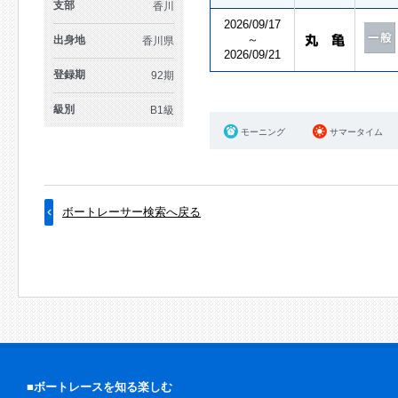
支部
香川
2026/09/17
～
出身地
香川県
2026/09/21
登録期
92期
級別
B1級
モーニング
サマータイム
ボートレーサー検索へ戻る
■ボートレースを知る楽しむ