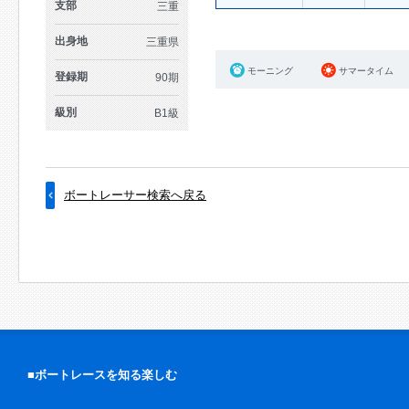
支部
三重
出身地
三重県
モーニング
サマータイム
登録期
90期
級別
B1級
ボートレーサー検索へ戻る
■ボートレースを知る楽しむ