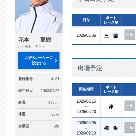
ボート
日付
レース場
2026/08/06
花本 夏樹
ハナモト ナツキ
お好みレーサーに
設定する
出場予定
登録番号
4181
ボート
開催期間
生年月日
1983/07/27
レース場
2026/08/15
身長
172cm
～
2026/08/20
体重
56kg
2026/09/05
血液型
B型
～
2026/09/10