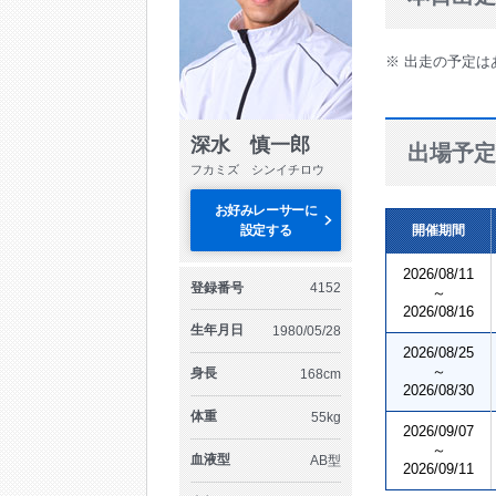
※ 出走の予定は
深水 慎一郎
出場予定
フカミズ シンイチロウ
お好みレーサーに
設定する
開催期間
2026/08/11
登録番号
4152
～
2026/08/16
生年月日
1980/05/28
2026/08/25
～
身長
168cm
2026/08/30
体重
55kg
2026/09/07
～
血液型
AB型
2026/09/11