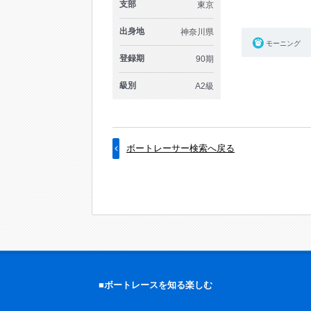
支部
東京
出身地
神奈川県
モーニング
登録期
90期
級別
A2級
ボートレーサー検索へ戻る
■ボートレースを知る楽しむ