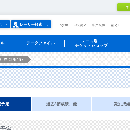
ネ
む
レーサー検索
English
中文简体
中文繁體
한국어
レース場・
ール
データファイル
チケットショップ
慎一郎（出場予定）
場予定
過去3節成績、他
期別成
予定