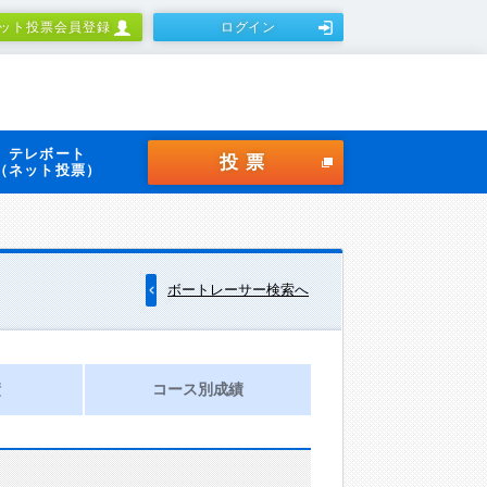
ット投票会員登録
ログイン
テレボート
投票
（ネット投票）
ボートレーサー検索へ
績
コース別成績