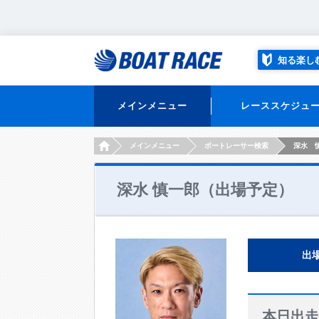
知る楽し
メインメニュー
レーススケジュ
HOME
メインメニュー
ボートレーサー検索
深水 
深水 慎一郎（出場予定）
出
本日出走