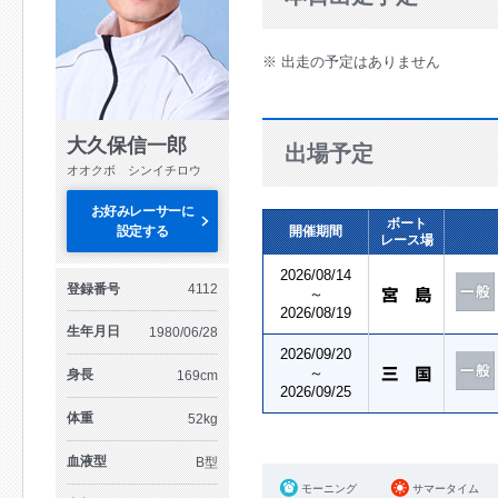
※ 出走の予定はありません
大久保信一郎
出場予定
オオクボ シンイチロウ
お好みレーサーに
ボート
設定する
開催期間
レース場
2026/08/14
登録番号
4112
～
2026/08/19
生年月日
1980/06/28
2026/09/20
～
身長
169cm
2026/09/25
体重
52kg
血液型
B型
モーニング
サマータイム