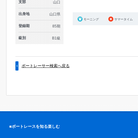
支部
山口
出身地
山口県
モーニング
サマータイム
登録期
85期
級別
B1級
ボートレーサー検索へ戻る
■ボートレースを知る楽しむ