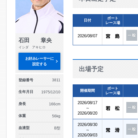
ボート
日付
レース場
2026/08/07
石田 章央
イシダ アキヒロ
お好みレーサーに
設定する
出場予定
登録番号
3811
ボート
開催期間
生年月日
1975/12/10
レース場
2026/08/17
身長
166cm
～
2026/08/20
体重
56kg
2026/08/30
血液型
B型
～
2026/09/03