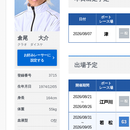
ボート
日付
レース場
2026/08/07
倉尾 大介
クラオ ダイスケ
お好みレーサーに
設定する
出場予定
登録番号
3715
ボート
開催期間
生年月日
1974/12/05
レース場
2026/08/21
身長
164cm
～
2026/08/26
体重
55kg
2026/08/31
血液型
O型
～
2026/09/05