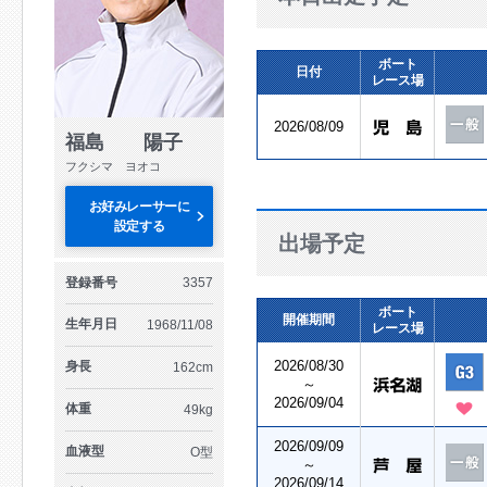
ボート
日付
レース場
2026/08/09
福島 陽子
フクシマ ヨオコ
お好みレーサーに
設定する
出場予定
登録番号
3357
ボート
開催期間
生年月日
1968/11/08
レース場
2026/08/30
身長
162cm
～
2026/09/04
体重
49kg
2026/09/09
血液型
O型
～
2026/09/14