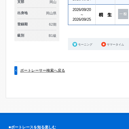
支部
岡山
2026/09/20
出身地
岡山県
～
2026/09/25
登録期
62期
級別
B1級
モーニング
サマータイム
ボートレーサー検索へ戻る
■ボートレースを知る楽しむ