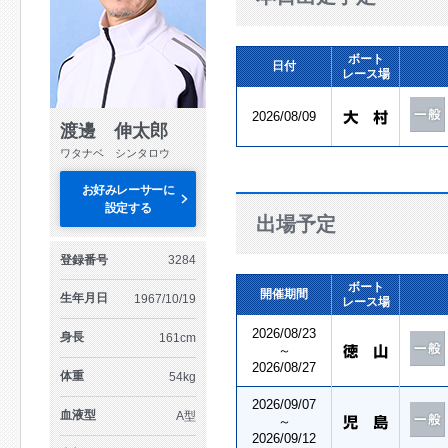
ボート
日付
レース場
2026/08/09
渡邊 伸太郎
ワタナベ シンタロウ
お好みレーサーに
設定する
出場予定
登録番号
3284
ボート
開催期間
生年月日
1967/10/19
レース場
2026/08/23
身長
161cm
～
2026/08/27
体重
54kg
2026/09/07
血液型
A型
～
2026/09/12