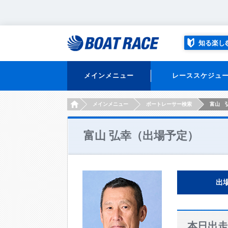
知る楽し
メインメニュー
レーススケジュ
HOME
メインメニュー
ボートレーサー検索
富山 
富山 弘幸（出場予定）
出
本日出走