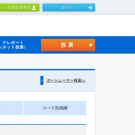
ット投票会員登録
ログイン
テレボート
投票
（ネット投票）
ボートレーサー検索へ
績
コース別成績