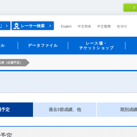
ネ
む
レーサー検索
English
中文简体
中文繁體
한국어
レース場・
ール
データファイル
チケットショップ
弘幸（出場予定）
場予定
過去3節成績、他
期別成
予定