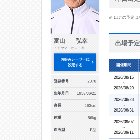
※ 出走の予定は
富山 弘幸
出場予定
トミヤマ ヒロユキ
お好みレーサーに
設定する
開催期間
2026/08/15
登録番号
2878
～
2026/08/20
生年月日
1958/06/21
2026/08/28
～
身長
163cm
2026/08/31
体重
56kg
2026/09/07
～
血液型
B型
2026/09/11