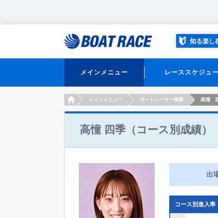
知る楽し
メインメニュー
レーススケジュ
HOME
メインメニュー
ボートレーサー検索
高憧 
高憧 四季（コース別成績）
出
コース別進入率