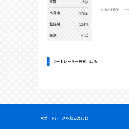
支部
大阪
集計期間内にデ
出身地
大阪府
登録期
124期
級別
A1級
ボートレーサー検索へ戻る
■ボートレースを知る楽しむ