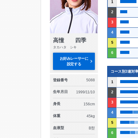
1
2
3
4
高憧 四季
5
タカハタ シキ
6
お好みレーサーに
設定する
コース別3連対
登録番号
5088
1
生年月日
1999/11/10
2
3
身長
156cm
4
体重
45kg
5
血液型
B型
6