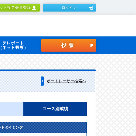
ット投票会員登録
ログイン
テレボート
投票
（ネット投票）
ボートレーサー検索へ
績
コース別成績
ートタイミング