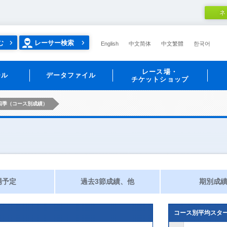
ネ
む
レーサー検索
English
中文简体
中文繁體
한국어
レース場・
ール
データファイル
チケットショップ
四季（コース別成績）
場予定
過去3節成績、他
期別成
コース別平均スタ