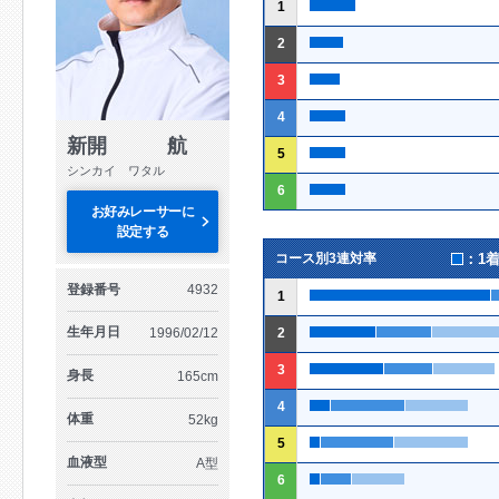
1
2
3
4
新開 航
5
シンカイ ワタル
6
お好みレーサーに
設定する
：1
コース別3連対率
登録番号
4932
1
生年月日
1996/02/12
2
3
身長
165cm
4
体重
52kg
5
血液型
A型
6