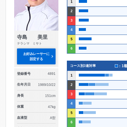
1
2
3
4
寺島 美里
5
テラシマ ミサト
6
お好みレーサーに
設定する
：1
コース別3連対率
登録番号
4891
1
生年月日
1989/10/22
2
3
身長
151cm
4
体重
47kg
5
血液型
A型
6