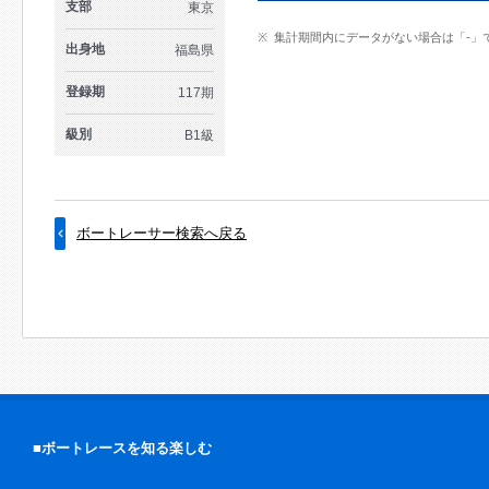
支部
東京
集計期間内にデータがない場合は「-」
出身地
福島県
登録期
117期
級別
B1級
ボートレーサー検索へ戻る
■ボートレースを知る楽しむ