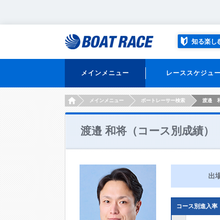
知る楽し
メインメニュー
レーススケジュ
HOME
メインメニュー
ボートレーサー検索
渡邉 
渡邉 和将（コース別成績）
出
コース別進入率