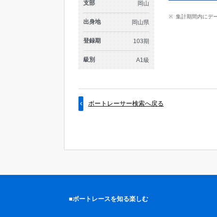
支部
岡山
集計期間内にデ
出身地
岡山県
登録期
103期
級別
A1級
ボートレーサー検索へ戻る
■ボートレースを知る楽しむ