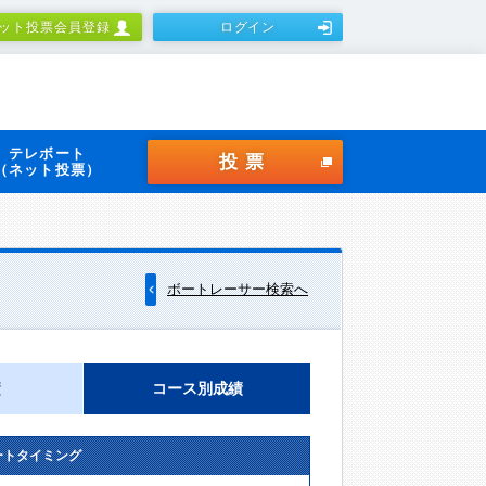
ット投票会員登録
ログイン
テレボート
投票
（ネット投票）
ボートレーサー検索へ
績
コース別成績
ートタイミング