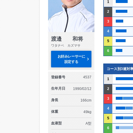
1
2
3
4
渡邉 和将
5
ワタナベ カズマサ
6
お好みレーサーに
設定する
コース別3連対
登録番号
4537
1
生年月日
1990/02/12
2
3
身長
166cm
4
体重
49kg
5
血液型
A型
6