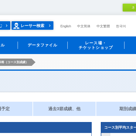
ネ
む
レーサー検索
English
中文简体
中文繁體
한국어
レース場・
ール
データファイル
チケットショップ
和将（コース別成績）
場予定
過去3節成績、他
期別成
コース別平均スタ