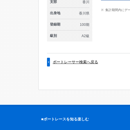
支部
香川
集計期間内にデ
出身地
香川県
登録期
100期
級別
A2級
ボートレーサー検索へ戻る
■ボートレースを知る楽しむ