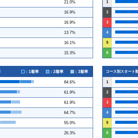
1
21.0%
2
16.9%
3
16.9%
4
13.7%
5
16.1%
6
15.3%
：1着率
：2着率
：3着率
率
コース別スタート
1
84.6%
2
61.9%
3
61.9%
4
64.7%
5
55.0%
6
26.3%