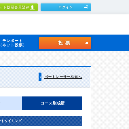
ット投票会員登録
ログイン
テレボート
投票
（ネット投票）
ボートレーサー検索へ
績
コース別成績
ートタイミング