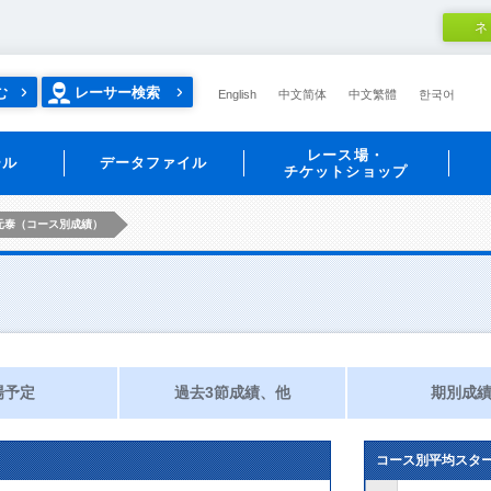
ネ
む
レーサー検索
English
中文简体
中文繁體
한국어
レース場・
ール
データファイル
チケットショップ
元泰（コース別成績）
場予定
過去3節成績、他
期別成
コース別平均スタ