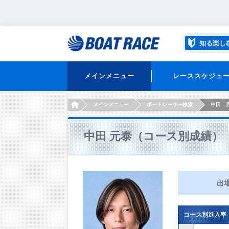
知る楽し
メインメニュー
レーススケジュ
HOME
メインメニュー
ボートレーサー検索
中田 
中田 元泰（コース別成績）
出
コース別進入率