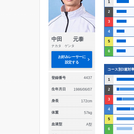
1
2
3
4
中田 元泰
5
ナカタ ゲンタ
6
お好みレーサーに
設定する
コース別3連対
登録番号
4437
1
生年月日
1986/06/07
2
3
身長
172cm
4
体重
57kg
5
血液型
A型
6