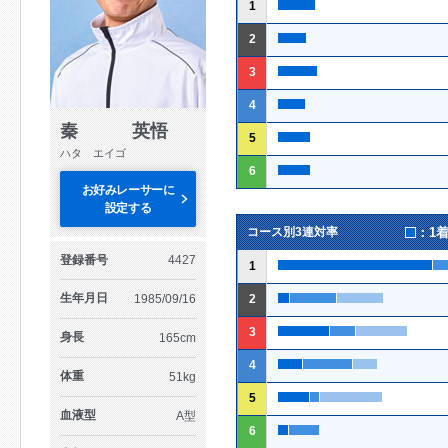
1
2
3
4
秦 英悟
5
ハタ エイゴ
6
お好みレーサーに
設定する
：1
コース別3連対率
登録番号
4427
1
生年月日
1985/09/16
2
3
身長
165cm
4
体重
51kg
5
血液型
A型
6