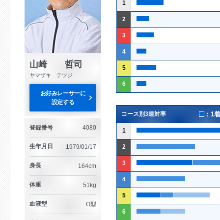
1
2
3
4
山崎 哲司
5
ヤマザキ テツジ
6
お好みレーサーに
設定する
：1
コース別3連対率
登録番号
4080
1
生年月日
1979/01/17
2
3
身長
164cm
4
体重
51kg
5
血液型
O型
6