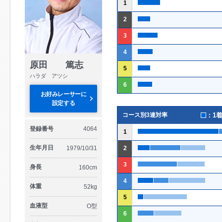
1
2
3
4
原田 篤志
5
ハラダ アツシ
6
お好みレーサーに
設定する
：1
コース別3連対率
登録番号
4064
1
生年月日
1979/10/31
2
3
身長
160cm
4
体重
52kg
5
血液型
O型
6