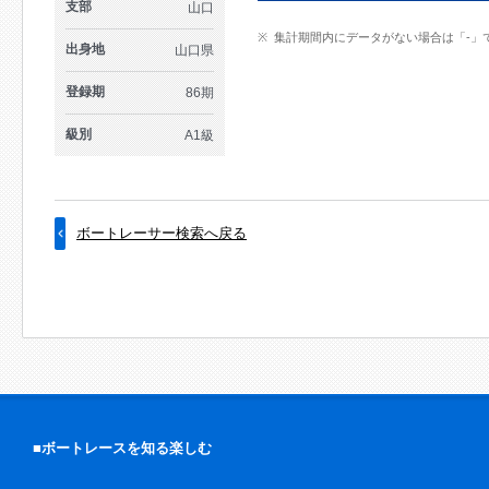
支部
山口
集計期間内にデータがない場合は「-」
出身地
山口県
登録期
86期
級別
A1級
ボートレーサー検索へ戻る
■ボートレースを知る楽しむ