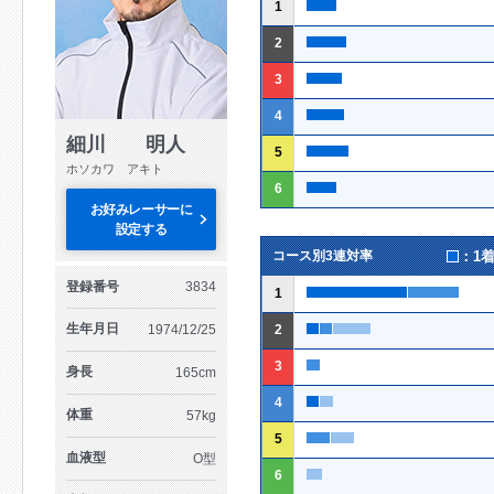
1
2
3
4
細川 明人
5
ホソカワ アキト
6
お好みレーサーに
設定する
：1
コース別3連対率
登録番号
3834
1
生年月日
1974/12/25
2
3
身長
165cm
4
体重
57kg
5
血液型
O型
6