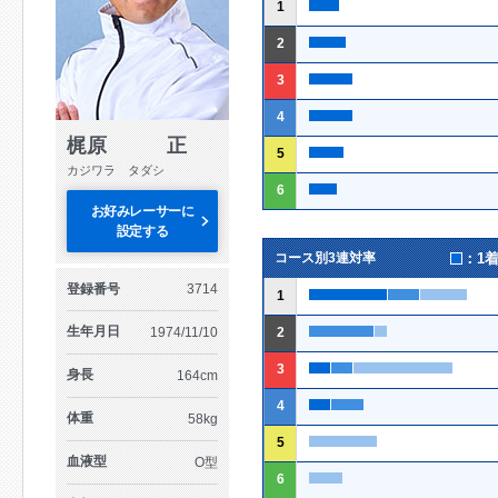
1
2
3
4
梶原 正
5
カジワラ タダシ
6
お好みレーサーに
設定する
：1
コース別3連対率
登録番号
3714
1
生年月日
1974/11/10
2
3
身長
164cm
4
体重
58kg
5
血液型
O型
6