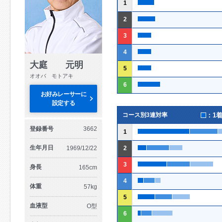
1
2
3
4
大庭 元明
5
オオバ モトアキ
6
お好みレーサーに
設定する
：1
コース別3連対率
登録番号
3662
1
生年月日
1969/12/22
2
3
身長
165cm
4
体重
57kg
5
血液型
O型
6