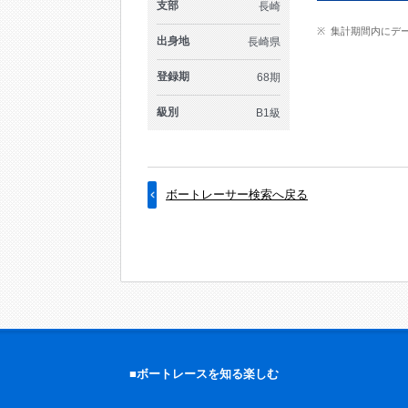
支部
長崎
集計期間内にデ
出身地
長崎県
登録期
68期
級別
B1級
ボートレーサー検索へ戻る
■ボートレースを知る楽しむ