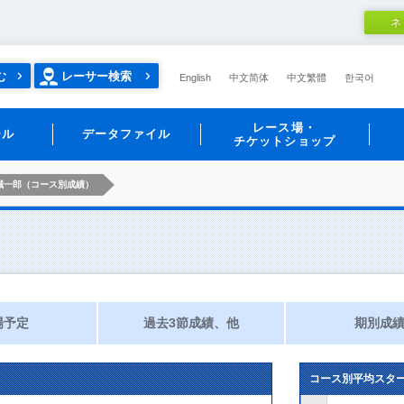
ネ
む
レーサー検索
English
中文简体
中文繁體
한국어
レース場・
ール
データファイル
チケットショップ
誠一郎（コース別成績）
）
場予定
過去3節成績、他
期別成
コース別平均スタ