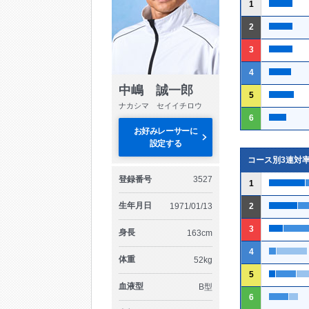
1
2
3
4
中嶋 誠一郎
5
ナカシマ セイイチロウ
6
お好みレーサーに
設定する
コース別3連対
登録番号
3527
1
生年月日
1971/01/13
2
3
身長
163cm
4
体重
52kg
5
血液型
B型
6