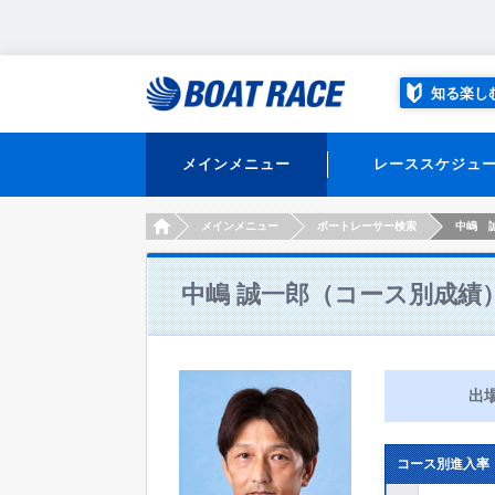
知る楽し
メインメニュー
レーススケジュ
HOME
メインメニュー
ボートレーサー検索
中嶋 
中嶋 誠一郎（コース別成績
出
コース別進入率