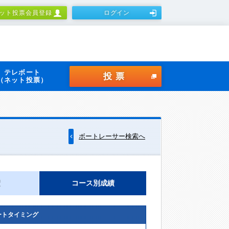
ット投票会員登録
ログイン
テレボート
投票
（ネット投票）
ボートレーサー検索へ
績
コース別成績
ートタイミング