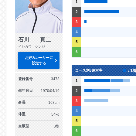
1
2
3
4
石川 真二
5
イシカワ シンジ
6
お好みレーサーに
設定する
：1
コース別3連対率
登録番号
3473
1
生年月日
1970/04/19
2
3
身長
163cm
4
体重
54kg
5
血液型
B型
6