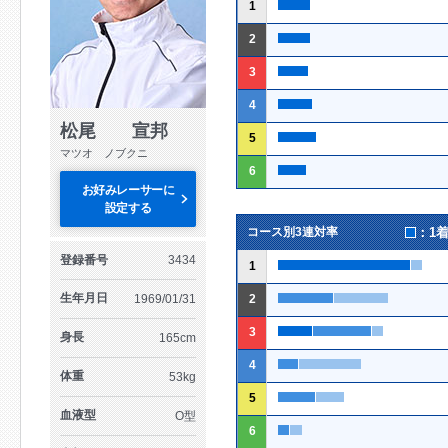
1
2
3
4
松尾 宣邦
5
マツオ ノブクニ
6
お好みレーサーに
設定する
：1
コース別3連対率
登録番号
3434
1
生年月日
1969/01/31
2
3
身長
165cm
4
体重
53kg
5
血液型
O型
6