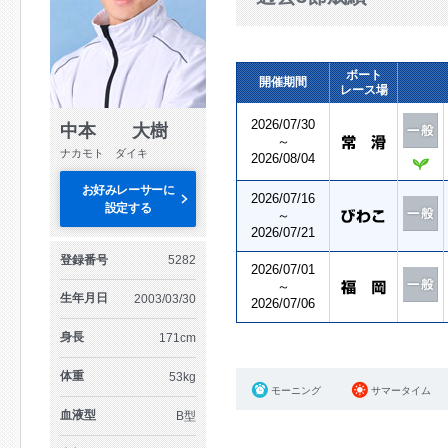
ボート
開催期間
レース場
2026/07/30
中本 大樹
～
ナカモト ダイキ
2026/08/04
お好みレーサーに
2026/07/16
設定する
～
2026/07/21
登録番号
5282
2026/07/01
～
生年月日
2003/03/30
2026/07/06
身長
171cm
体重
53kg
モーニング
サマータイム
血液型
B型