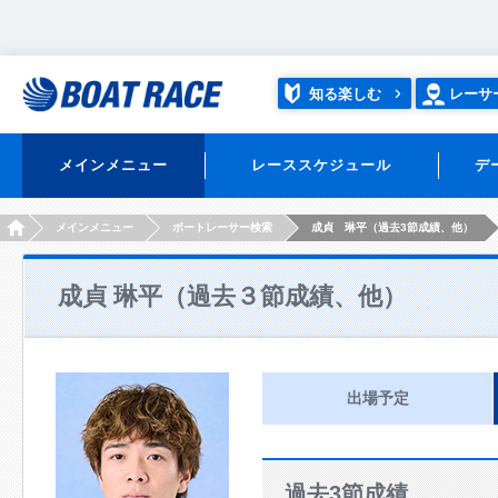
知る楽しむ
レーサ
メインメニュー
レーススケジュール
デ
HOME
メインメニュー
ボートレーサー検索
成貞 琳平（過去3節成績、他）
成貞 琳平（過去３節成績、他）
出場予定
過去3節成績