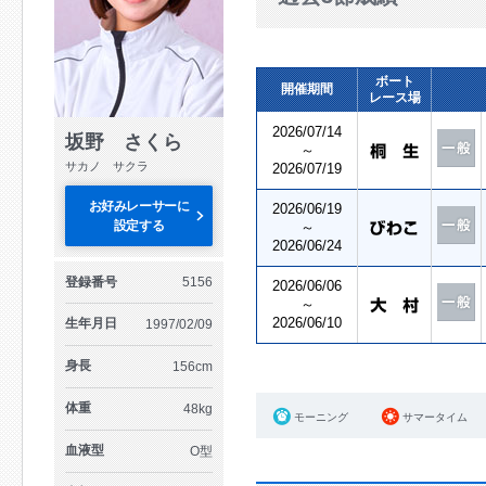
ボート
開催期間
レース場
2026/07/14
坂野 さくら
～
サカノ サクラ
2026/07/19
お好みレーサーに
2026/06/19
設定する
～
2026/06/24
登録番号
5156
2026/06/06
～
2026/06/10
生年月日
1997/02/09
身長
156cm
体重
48kg
モーニング
サマータイム
血液型
O型