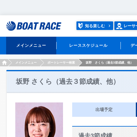
知る楽しむ
レーサ
メインメニュー
レーススケジュール
デ
HOME
メインメニュー
ボートレーサー検索
坂野 さくら（過去3節成績、他）
坂野 さくら（過去３節成績、他）
出場予定
過去3節成績