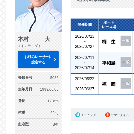
ボート
開催期間
レース場
2026/07/23
本村 大
～
モトムラ ダイ
2026/07/27
お好みレーサーに
2026/07/11
設定する
～
2026/07/14
登録番号
5086
2026/06/22
～
2026/06/27
生年月日
1999/06/05
身長
173cm
体重
52kg
モーニング
サマータイム
血液型
B型