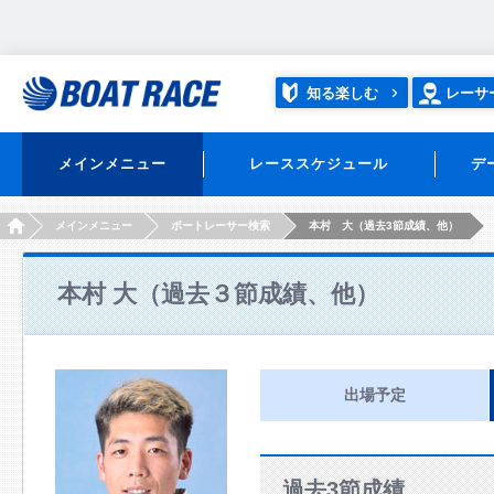
知る楽しむ
レーサ
メインメニュー
レーススケジュール
デ
HOME
メインメニュー
ボートレーサー検索
本村 大（過去3節成績、他）
本村 大（過去３節成績、他）
出場予定
過去3節成績