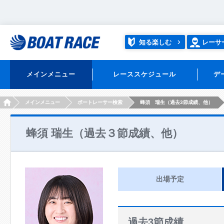
知る楽しむ
レーサ
メインメニュー
レーススケジュール
デ
HOME
メインメニュー
ボートレーサー検索
蜂須 瑞生（過去3節成績、他）
蜂須 瑞生（過去３節成績、他）
出場予定
過去3節成績