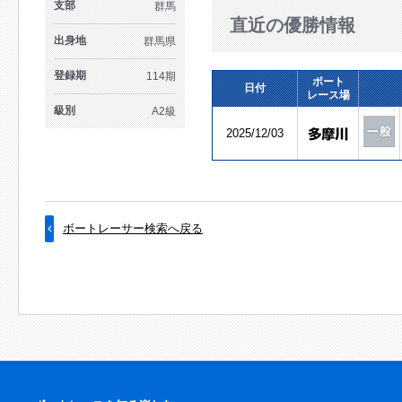
支部
群馬
直近の優勝情報
出身地
群馬県
登録期
114期
ボート
日付
レース場
級別
A2級
2025/12/03
ボートレーサー検索へ戻る