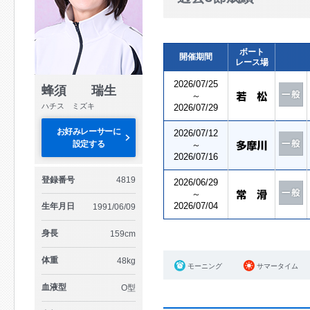
ボート
開催期間
レース場
2026/07/25
蜂須 瑞生
～
ハチス ミズキ
2026/07/29
お好みレーサーに
2026/07/12
設定する
～
2026/07/16
登録番号
4819
2026/06/29
～
2026/07/04
生年月日
1991/06/09
身長
159cm
体重
48kg
モーニング
サマータイム
血液型
O型