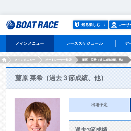
知る楽しむ
レーサ
メインメニュー
レーススケジュール
デ
HOME
メインメニュー
ボートレーサー検索
藤原 菜希（過去3節成績、他）
藤原 菜希（過去３節成績、他）
出場予定
過去3節成績