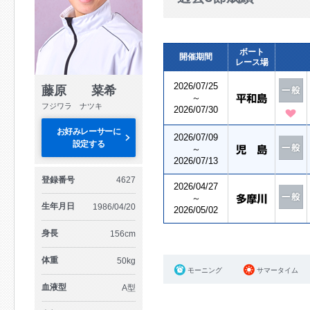
ボート
開催期間
レース場
2026/07/25
藤原 菜希
～
フジワラ ナツキ
2026/07/30
お好みレーサーに
2026/07/09
設定する
～
2026/07/13
登録番号
4627
2026/04/27
～
生年月日
1986/04/20
2026/05/02
身長
156cm
体重
50kg
モーニング
サマータイム
血液型
A型