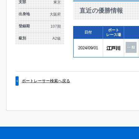
支部
東京
直近の優勝情報
出身地
大阪府
登録期
107期
ボート
日付
レース場
級別
A2級
2024/09/01
ボートレーサー検索へ戻る