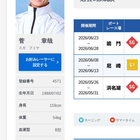
ボート
開催期間
レース場
2026/06/23
菅 章哉
～
スガ フミヤ
2026/06/28
お好みレーサーに
2026/06/08
設定する
～
2026/06/13
登録番号
4571
2026/05/26
～
2026/05/31
生年月日
1988/07/02
身長
159cm
体重
54kg
モーニング
サマータイム
血液型
B型