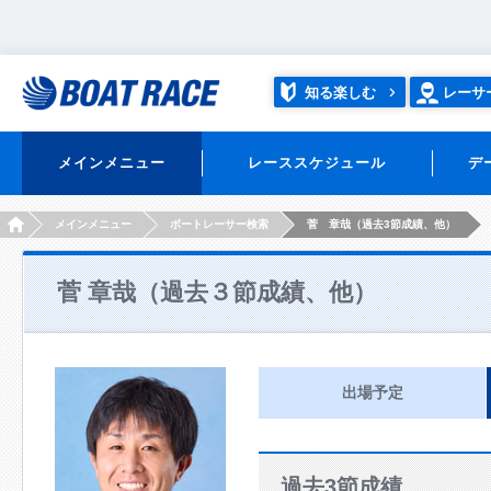
知る楽しむ
レーサ
メインメニュー
レーススケジュール
デ
HOME
メインメニュー
ボートレーサー検索
菅 章哉（過去3節成績、他）
菅 章哉（過去３節成績、他）
出場予定
過去3節成績