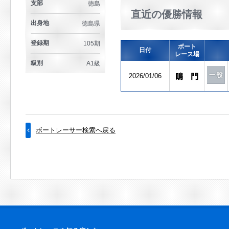
支部
徳島
直近の優勝情報
出身地
徳島県
登録期
105期
ボート
日付
レース場
級別
A1級
2026/01/06
ボートレーサー検索へ戻る