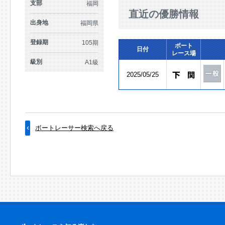
支部
福岡
直近の優勝情報
出身地
福岡県
登録期
105期
ボート
日付
レース場
級別
A1級
2025/05/25
ボートレーサー検索へ戻る