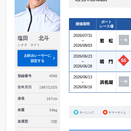
ボート
開催期間
レース場
2026/07/31
塩田 北斗
～
シオタ ホクト
2026/08/03
お好みレーサーに
2026/06/23
設定する
～
2026/06/28
登録番号
4566
2026/06/13
～
2026/06/16
生年月日
1987/12/25
身長
167cm
体重
54kg
モーニング
サマータイム
血液型
O型