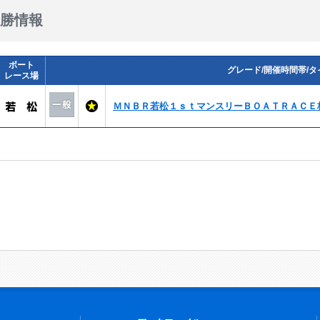
勝情報
ボート
グレード/開催時間帯/タ
レース場
ＭＮＢＲ若松１ｓｔマンスリーＢＯＡＴＲＡＣＥ