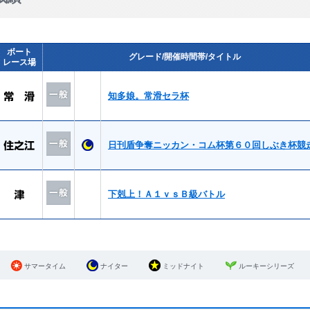
ボート
グレード/開催時間帯/タイトル
レース場
知多娘。常滑セラ杯
日刊盾争奪ニッカン・コム杯第６０回しぶき杯競
下剋上！Ａ１ｖｓＢ級バトル
サマータイム
ナイター
ミッドナイト
ルーキーシリーズ