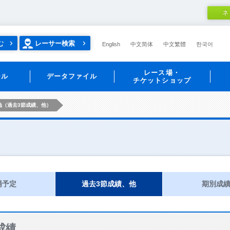
ネ
む
レーサー検索
English
中文简体
中文繁體
한국어
レース場・
ール
データファイル
チケットショップ
勉（過去3節成績、他）
）
場予定
過去3節成績、他
期別成
成績