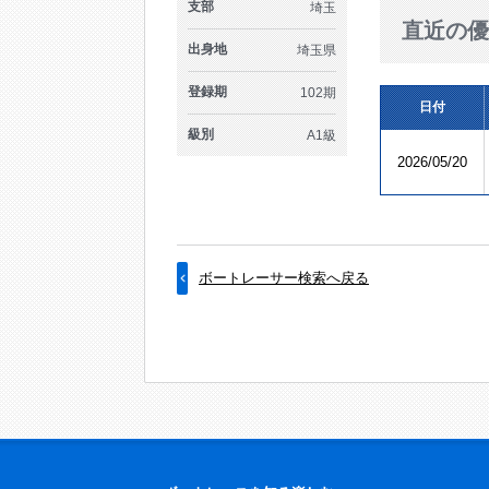
支部
埼玉
直近の優
出身地
埼玉県
登録期
102期
日付
級別
A1級
2026/05/20
ボートレーサー検索へ戻る