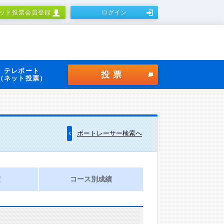
ット投票会員登録
ログイン
テレボート
投票
（ネット投票）
ボートレーサー検索へ
績
コース別成績