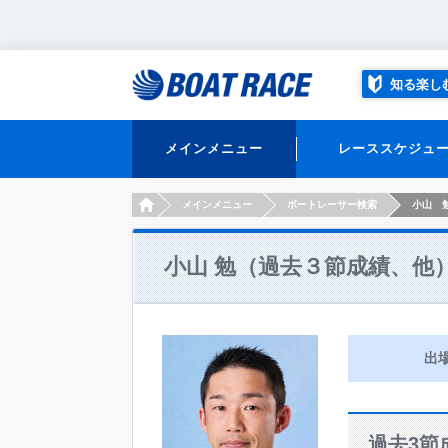
知る楽し
メインメニュー
レーススケジュ
HOME
メインメニュー
ボートレーサー検索
小山 
小山 勉（過去３節成績、他
出
過去3節