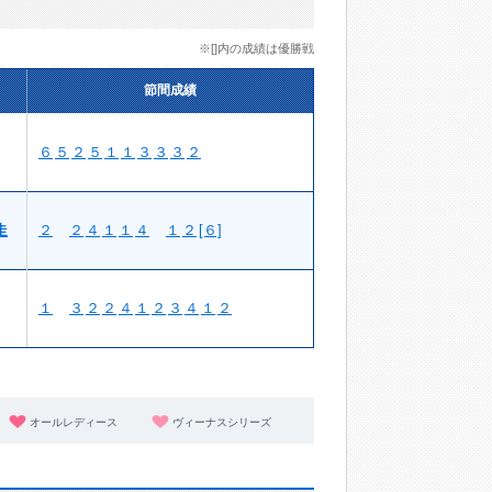
※[]内の成績は優勝戦
節間成績
６
５
２
５
１
１
３
３
３
２
走
２
２
４
１
１
４
１
２
[６]
１
３
２
２
４
１
２
３
４
１
２
オールレディース
ヴィーナスシリーズ