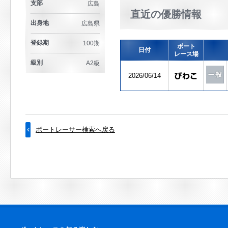
支部
広島
直近の優勝情報
出身地
広島県
登録期
100期
ボート
日付
レース場
級別
A2級
2026/06/14
ボートレーサー検索へ戻る