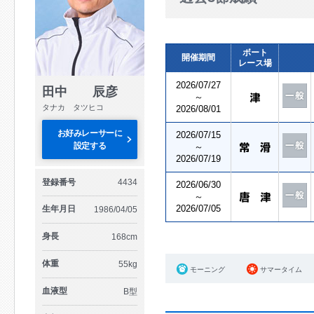
ボート
開催期間
レース場
2026/07/27
田中 辰彦
～
タナカ タツヒコ
2026/08/01
お好みレーサーに
2026/07/15
設定する
～
2026/07/19
登録番号
4434
2026/06/30
～
2026/07/05
生年月日
1986/04/05
身長
168cm
体重
55kg
モーニング
サマータイム
血液型
B型