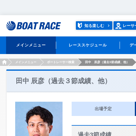
知る楽しむ
レーサ
メインメニュー
レーススケジュール
デ
HOME
メインメニュー
ボートレーサー検索
田中 辰彦（過去3節成績、他）
田中 辰彦（過去３節成績、他）
出場予定
過去3節成績