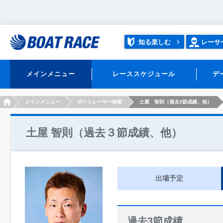
知る楽しむ
レーサ
メインメニュー
レーススケジュール
デ
HOME
メインメニュー
ボートレーサー検索
土屋 智則（過去3節成績、他）
土屋 智則（過去３節成績、他）
出場予定
過去3節成績