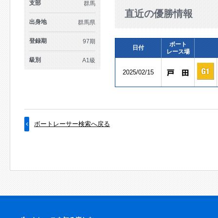
支部
群馬
直近の優勝情報
出身地
群馬県
登録期
97期
ボート
日付
レース場
級別
A1級
2025/02/15
ボートレーサー検索へ戻る