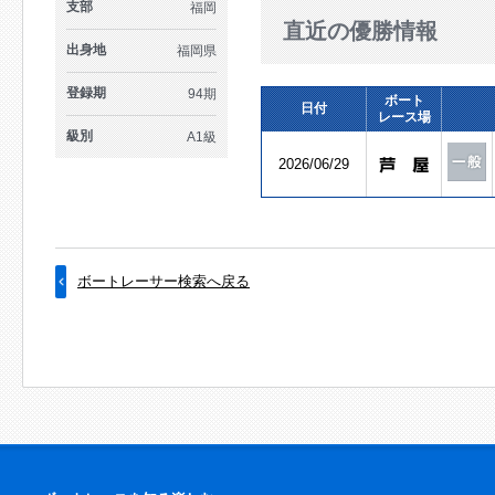
支部
福岡
直近の優勝情報
出身地
福岡県
登録期
94期
ボート
日付
レース場
級別
A1級
2026/06/29
ボートレーサー検索へ戻る