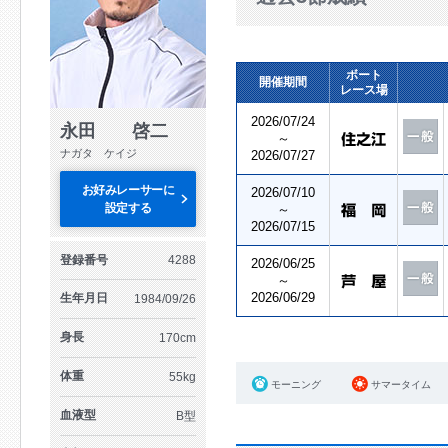
ボート
開催期間
レース場
2026/07/24
永田 啓二
～
ナガタ ケイジ
2026/07/27
お好みレーサーに
2026/07/10
設定する
～
2026/07/15
登録番号
4288
2026/06/25
～
2026/06/29
生年月日
1984/09/26
身長
170cm
体重
55kg
モーニング
サマータイム
血液型
B型