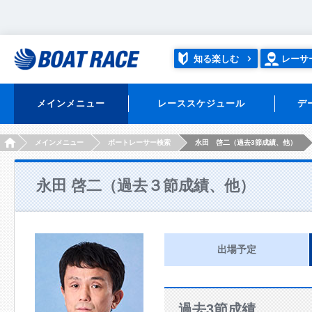
知る楽しむ
レーサ
メインメニュー
レーススケジュール
デ
HOME
メインメニュー
ボートレーサー検索
永田 啓二（過去3節成績、他）
永田 啓二（過去３節成績、他）
出場予定
過去3節成績