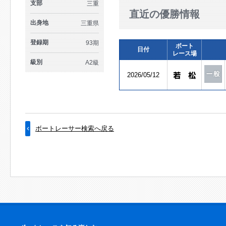
支部
三重
直近の優勝情報
出身地
三重県
登録期
93期
ボート
日付
レース場
級別
A2級
2026/05/12
ボートレーサー検索へ戻る