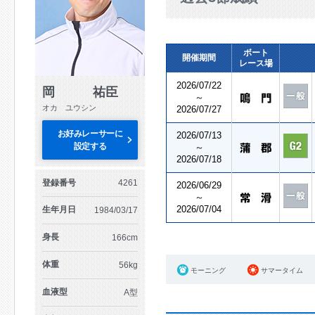
ボート
開催期間
レース場
2026/07/22
岡 祐臣
～
オカ ユウシン
2026/07/27
お好みレーサーに
2026/07/13
設定する
～
2026/07/18
登録番号
4261
2026/06/29
～
2026/07/04
生年月日
1984/03/17
身長
166cm
体重
56kg
モーニング
サマータイム
血液型
A型