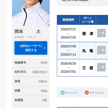
ボート
開催期間
レース場
2026/07/21
岡本 大
～
オカモト フトシ
2026/07/26
お好みレーサーに
2026/07/09
設定する
～
2026/07/14
登録番号
4248
2026/06/28
～
2026/07/01
生年月日
1982/05/12
身長
169cm
体重
56kg
モーニング
サマータイム
血液型
O型