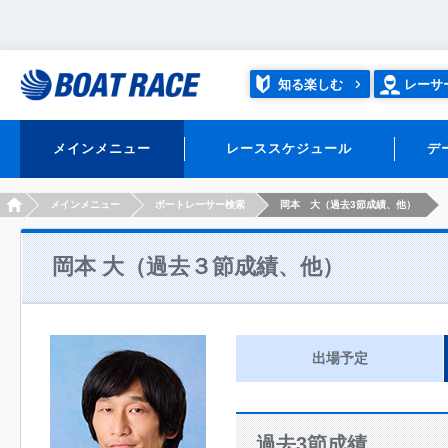
知る楽しむ
レーサ
メインメニュー
レーススケジュール
デ
HOME
メインメニュー
ボートレーサー検索
岡本 大（過去3節成績、他）
岡本 大（過去３節成績、他）
出場予定
過去3節成績