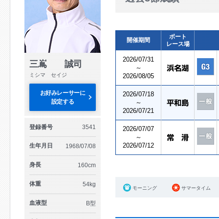
ボート
開催期間
レース場
2026/07/31
三嶌 誠司
～
ミシマ セイジ
2026/08/05
お好みレーサーに
2026/07/18
設定する
～
2026/07/21
登録番号
3541
2026/07/07
～
2026/07/12
生年月日
1968/07/08
身長
160cm
体重
54kg
モーニング
サマータイム
血液型
B型