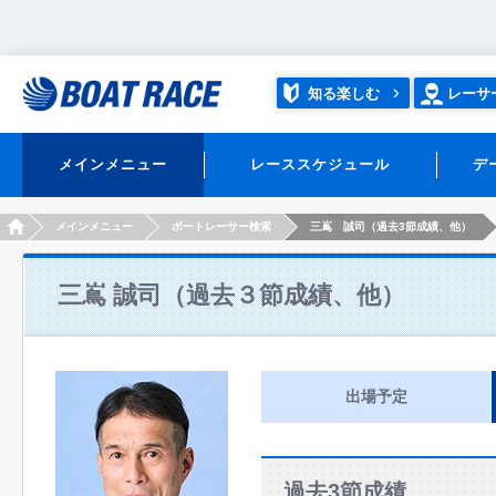
知る楽しむ
レーサ
メインメニュー
レーススケジュール
デ
HOME
メインメニュー
ボートレーサー検索
三嶌 誠司（過去3節成績、他）
三嶌 誠司（過去３節成績、他）
出場予定
過去3節成績