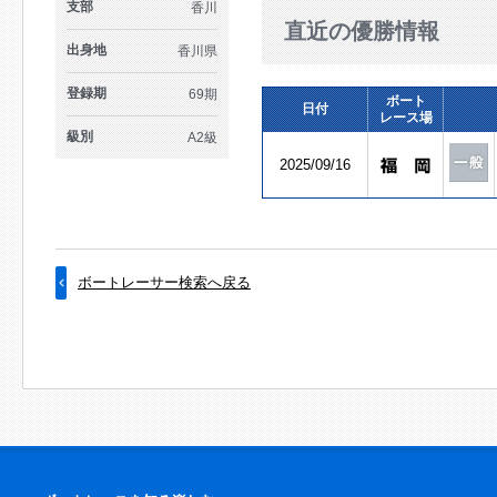
支部
香川
直近の優勝情報
出身地
香川県
登録期
69期
ボート
日付
レース場
級別
A2級
2025/09/16
ボートレーサー検索へ戻る