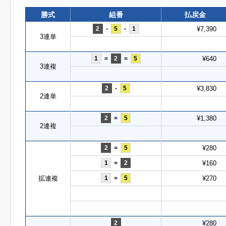
勝式
組番
払戻金
2
-
5
-
1
¥7,390
3連単
1
=
2
=
5
¥640
3連複
2
-
5
¥3,830
2連単
2
=
5
¥1,380
2連複
2
=
5
¥280
1
=
2
¥160
拡連複
1
=
5
¥270
2
¥280