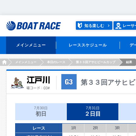
知る楽しむ
レーサ
メインメニュー
レーススケジュール
デ
HOME
メインメニュー
本日のレース
第３３回アサヒビールカップ
結果
第３３回アサヒビ
7月30日
7月31日
初日
２日目
レース
1R
2R
3R