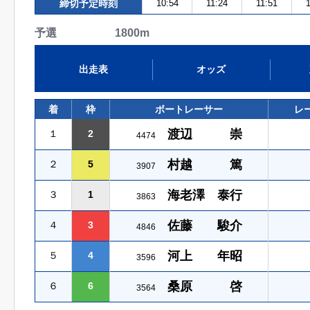
締切予定時刻
10:54
11:24
11:51
1
予選 1800m
出走表
オッズ
着
枠
ボートレーサー
レ
渡辺 崇
１
2
4474
村越 篤
２
5
3907
海老澤 泰行
３
1
3863
佐藤 駿介
４
3
4846
河上 年昭
５
4
3596
桑原 啓
６
6
3564