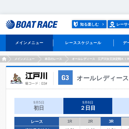
知る楽しむ
レーサ
メインメニュー
レーススケジュール
デ
HOME
メインメニュー
本日のレース
オールレディース 江戸川女王決定戦ＫＩ
オールレディース
9月5日
9月6日
初日
２日目
レース
1R
2R
3R