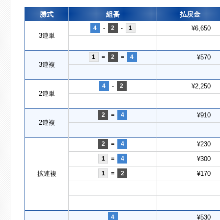
勝式
組番
払戻金
4
-
2
-
1
¥6,650
3連単
1
=
2
=
4
¥570
3連複
4
-
2
¥2,250
2連単
2
=
4
¥910
2連複
2
=
4
¥230
1
=
4
¥300
拡連複
1
=
2
¥170
4
¥530