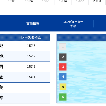
18:01
18:24
18:51
19:14
19:37
20:03
コンピューター
直前情報
予想
レースタイム
郎
1'50"8
1
也
1'52"2
2
男
1'52"3
3
紘
4
1'54"1
美
5
6
幸