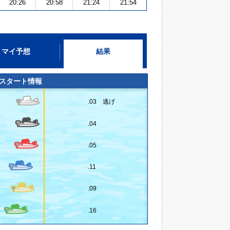
20:26
20:58
21:24
21:54
マイ予想
結果
スタート情報
.03 逃げ
.04
.05
.11
.09
.16