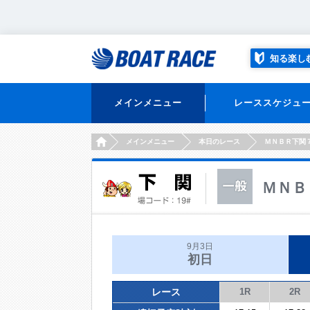
知る楽し
メインメニュー
レーススケジュ
HOME
メインメニュー
本日のレース
ＭＮＢＲ下関
ＭＮＢ
9月3日
初日
レース
1R
2R