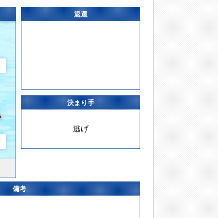
返還
決まり手
逃げ
備考