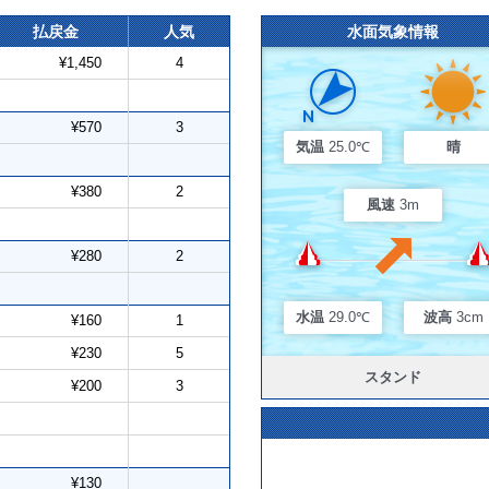
払戻金
人気
水面気象情報
¥1,450
4
¥570
3
気温
25.0℃
晴
¥380
2
風速
3m
¥280
2
水温
29.0℃
波高
3cm
¥160
1
¥230
5
スタンド
¥200
3
¥130