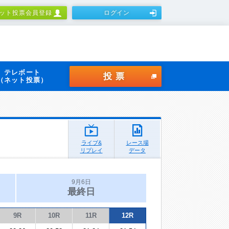
ット投票会員登録
ログイン
テレボート
投票
（ネット投票）
ライブ&
レース場
リプレイ
データ
9月6日
最終日
9R
10R
11R
12R