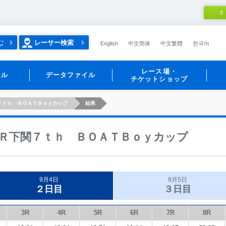
ネ
む
レーサー検索
English
中文简体
中文繁體
한국어
レース場・
ール
データファイル
チケットショップ
７ｔｈ ＢＯＡＴＢｏｙカップ
結果
Ｒ下関７ｔｈ ＢＯＡＴＢｏｙカップ
9月4日
9月5日
２日目
３日目
3R
4R
5R
6R
7R
8R