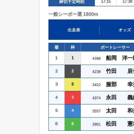
締切予定時刻
17:15
17:38
一般シーボー選 1800m
出走表
オッズ
着
枠
ボートレーサー
船岡 洋一
１
1
4398
竹田 辰
２
2
4239
服部 幸
３
5
3422
永田 義
４
3
4374
太田 和
５
4
3557
松田 憲
６
6
3901