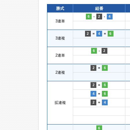
勝式
組番
6
-
2
-
4
3連単
2
=
4
=
6
3連複
6
-
2
2連単
2
=
6
2連複
2
=
6
4
=
6
拡連複
2
=
4
6