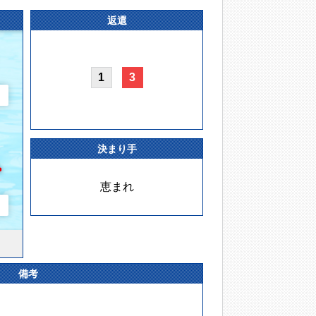
返還
1
3
決まり手
恵まれ
備考