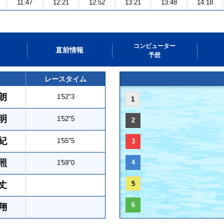
11:47
12:21
12:52
13:21
13:48
14:18
コンピューター
直前情報
予想
レースタイム
朗
1'52"3
1
明
1'52"5
2
紀
1'55"5
3
照
4
1'59"0
丈
5
6
翔