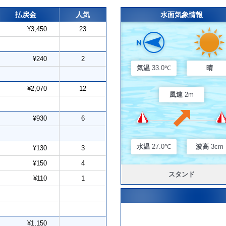
払戻金
人気
水面気象情報
¥3,450
23
¥240
2
気温
33.0℃
晴
¥2,070
12
風速
2m
¥930
6
水温
27.0℃
波高
3cm
¥130
3
¥150
4
スタンド
¥110
1
¥1,150