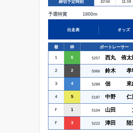
締切予定時刻
10:50
11:19
予選特賞 1800m
出走表
オッズ
着
枠
ボートレーサー
西丸 侑太
１
6
5257
鈴木 孝
２
2
5066
佃 來
３
4
5289
中野 仁
４
5
5197
山田 
Ｆ
1
5104
津田 陸
Ｆ
3
5222