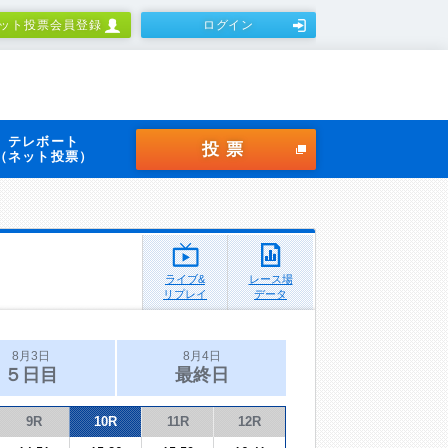
ット投票会員登録
ログイン
テレボート
投票
（ネット投票）
ライブ&
レース場
リプレイ
データ
8月3日
8月4日
５日目
最終日
9R
10R
11R
12R