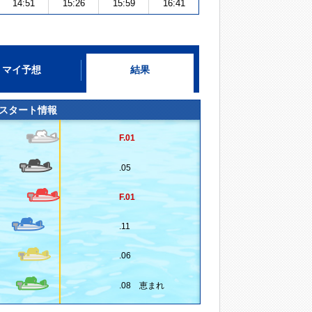
14:51
15:26
15:59
16:41
マイ予想
結果
スタート情報
F.01
.05
F.01
.11
.06
.08 恵まれ