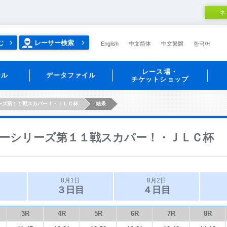
ネ
む
レーサー検索
English
中文简体
中文繁體
한국어
レース場・
ール
データファイル
チケットショップ
ーズ第１１戦スカパー！・ＪＬＣ杯
結果
ーシリーズ第１１戦スカパー！・ＪＬＣ杯
8月1日
8月2日
３日目
４日目
3R
4R
5R
6R
7R
8R