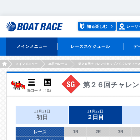
知る楽しむ
レーサ
メインメニュー
レーススケジュール
デ
HOME
メインメニュー
本日のレース
第２６回チャレンジカップ／Ｇ２レディー
第２６回チャレン
11月21日
11月22日
初日
２日目
レース
1R
2R
3R