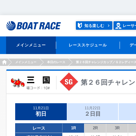
知る楽しむ
レーサ
メインメニュー
レーススケジュール
デ
HOME
メインメニュー
本日のレース
第２６回チャレンジカップ／Ｇ２レディー
第２６回チャレン
11月21日
11月22日
初日
２日目
レース
1R
2R
3R