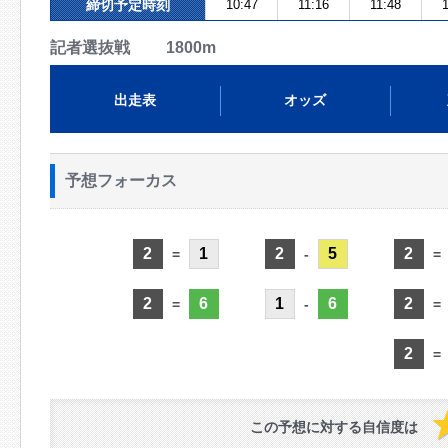
締切予定時刻
10:47
11:16
11:48
1
記者選抜戦 1800m
出走表
オッズ
予想フォーカス
2
1
2
5
2
=
-
=
2
6
1
6
2
=
-
=
2
=
この予想に対する自信度は