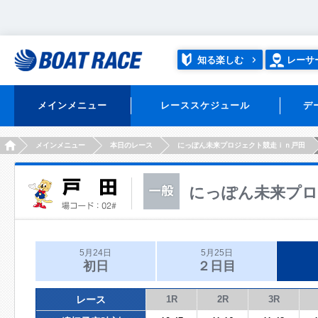
知る楽しむ
レーサ
メインメニュー
レーススケジュール
デ
HOME
メインメニュー
本日のレース
にっぽん未来プロジェクト競走ｉｎ戸田
にっぽん未来プロ
5月24日
5月25日
初日
２日目
レース
1R
2R
3R