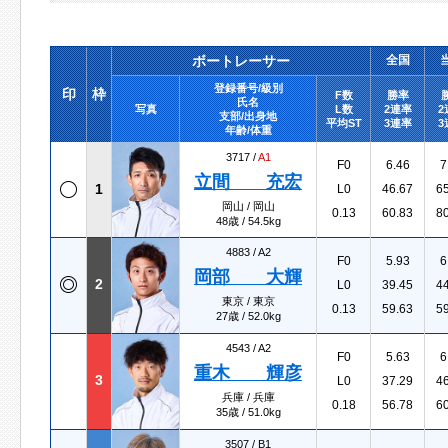
ボートレーサー
全国
登録番号/級別
印
枠
F数
勝率
氏名
写真
L数
2連率
2
支部/出身地
平均ST
3連率
3
年齢/体重
3717 /
A1
F0
6.46
7
立間 充宏
1
L0
46.67
6
岡山 / 岡山
0.13
60.83
8
48歳 / 54.5kg
4883 /
A2
F0
5.93
6
岡部 大輝
2
L0
39.45
4
東京 / 東京
0.13
59.63
5
27歳 / 52.0kg
4543 /
A2
F0
5.63
6
重木 輝彦
3
L0
37.29
4
兵庫 / 兵庫
0.18
56.78
6
35歳 / 51.0kg
3507 /
B1