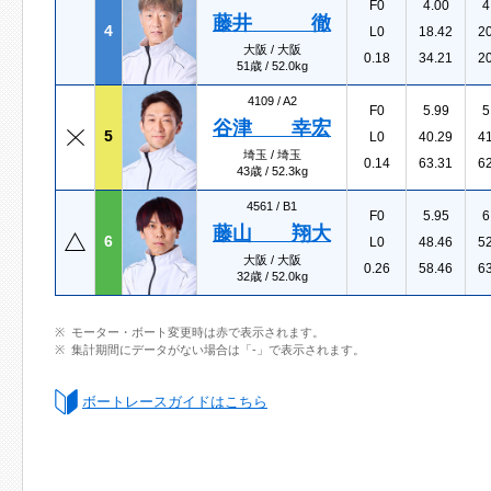
F0
4.00
4
藤井 徹
4
L0
18.42
2
大阪 / 大阪
0.18
34.21
2
51歳 / 52.0kg
4109 /
A2
F0
5.99
5
谷津 幸宏
5
L0
40.29
4
埼玉 / 埼玉
0.14
63.31
6
43歳 / 52.3kg
4561 /
B1
F0
5.95
6
藤山 翔大
6
L0
48.46
5
大阪 / 大阪
0.26
58.46
6
32歳 / 52.0kg
モーター・ボート変更時は赤で表示されます。
集計期間にデータがない場合は「-」で表示されます。
ボートレースガイドはこちら