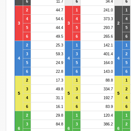
6
11.7
6
34.4
6
2
44.7
1
241.0
1
4
54.6
4
373.3
4
3
3
2
5
44.4
5
293.7
5
6
49.5
6
265.6
6
2
25.3
1
142.1
1
3
59.3
3
401.4
2
4
4
4
5
24.9
5
164.0
5
6
22.8
6
143.0
6
2
17.3
1
88.8
1
3
49.8
3
334.7
2
5
5
5
4
31.1
4
192.7
4
6
16.1
6
83.9
6
2
29.8
1
120.4
1
3
84.8
3
386.2
2
6
6
6