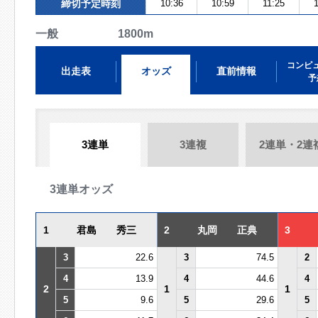
締切予定時刻
10:36
10:59
11:25
一般 1800m
コンピ
出走表
オッズ
直前情報
予
3連単
3連複
2連単・2連
3連単オッズ
1
君島 秀三
2
丸岡 正典
3
3
22.6
3
74.5
2
4
13.9
4
44.6
4
2
1
1
5
9.6
5
29.6
5