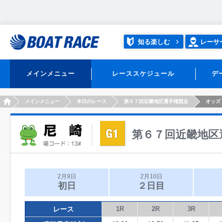
知る楽しむ
レーサ
メインメニュー
レーススケジュール
デ
HOME
メインメニュー
本日のレース
第６７回近畿地区選手権競走
オッズ
第６７回近畿地区
2月9日
2月10日
初日
２日目
レース
1R
2R
3R