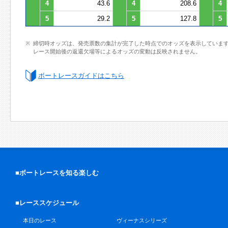
4
43.6
4
208.6
4
5
29.2
5
127.8
5
締切時オッズは、発売票数の集計が完了した時点でのオッズを表示していま
レース開始後の返還欠場等によるオッズの変動は反映されません。
ボートレースガイドはこちら
■ボートレースを知る楽しむ
■レーススケジュール
本日のレース
ヴィーナスシリーズ