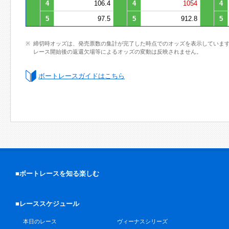
4
106.4
4
1054
4
5
97.5
5
912.8
5
締切時オッズは、発売票数の集計が完了した時点でのオッズを表示していま
レース開始後の返還欠場等によるオッズの変動は反映されません。
ボートレースガイドはこちら
■ボートレースを知る楽しむ
■レーススケジュール
本日のレース
ヴィーナスシリーズ