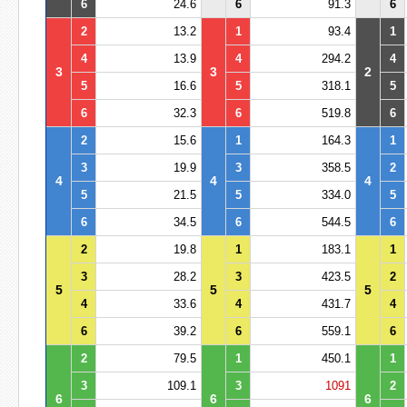
6
24.6
6
91.3
6
2
13.2
1
93.4
1
4
13.9
4
294.2
4
3
3
2
5
16.6
5
318.1
5
6
32.3
6
519.8
6
2
15.6
1
164.3
1
3
19.9
3
358.5
2
4
4
4
5
21.5
5
334.0
5
6
34.5
6
544.5
6
2
19.8
1
183.1
1
3
28.2
3
423.5
2
5
5
5
4
33.6
4
431.7
4
6
39.2
6
559.1
6
2
79.5
1
450.1
1
3
109.1
3
1091
2
6
6
6