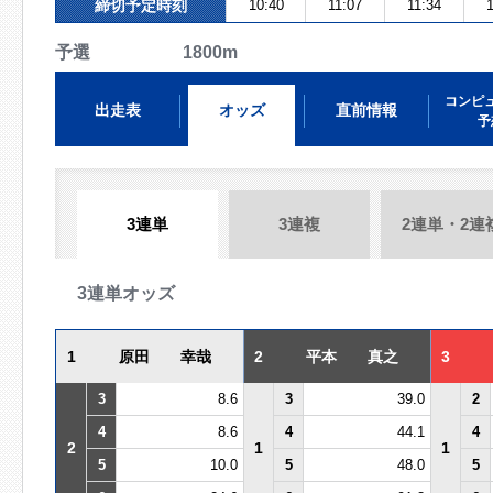
締切予定時刻
10:40
11:07
11:34
1
予選 1800m
コンピ
出走表
オッズ
直前情報
予
3連単
3連複
2連単・2連
3連単オッズ
1
原田 幸哉
2
平本 真之
3
3
8.6
3
39.0
2
4
8.6
4
44.1
4
2
1
1
5
10.0
5
48.0
5