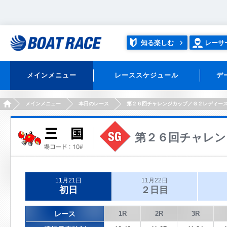
知る楽しむ
レーサ
メインメニュー
レーススケジュール
デ
HOME
メインメニュー
本日のレース
第２６回チャレンジカップ／Ｇ２レディー
第２６回チャレン
11月21日
11月22日
初日
２日目
レース
1R
2R
3R