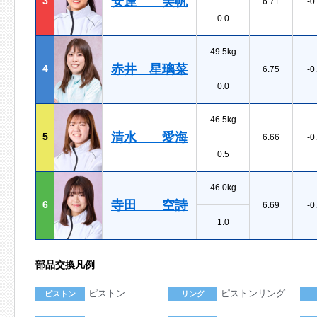
安達 美帆
3
6.71
-0
0.0
49.5kg
赤井 星璃菜
4
6.75
-0
0.0
46.5kg
清水 愛海
5
6.66
-0
0.5
46.0kg
寺田 空詩
6
6.69
-0
1.0
部品交換凡例
ピストン
ピストンリング
ピストン
リング