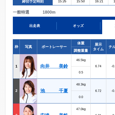
締切予定時刻
15:26
15:50
16:21
1
一般特選 1800m
出走表
オッズ
体重
展示
枠
写真
ボートレーサー
チ
タイム
調整重量
46.5kg
向井 美鈴
1
6.74
-0
0.5
48.3kg
池 千夏
2
6.72
-0
0.0
47.0kg